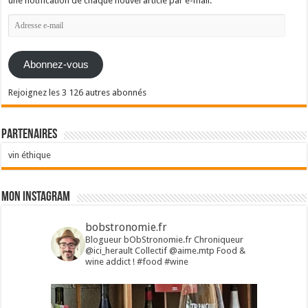
une notification de chaque nouvel article par e-mail.
Adresse
e-
mail
Abonnez-vous
Rejoignez les 3 126 autres abonnés
Partenaires
vin éthique
Mon Instagram
bobstronomie.fr
Blogueur bObStronomie.fr
Chroniqueur
@ici_herault
Collectif @aime.mtp
Food &
wine addict !
#food #wine