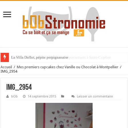
La Villa Duflot, pépite perpignanaise
Accueil
/
Mes premiers cupcakes chez Vanille ou Chocolat à Montpellier
/
IMG_2954
IMG_2954
bOb
14 septembre 2015
Laisser un commentaire