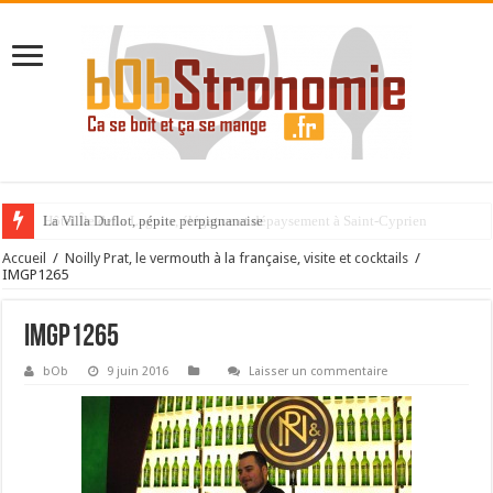
La Villa Duflot, pépite perpignanaise
Accueil
/
Noilly Prat, le vermouth à la française, visite et cocktails
/
IMGP1265
IMGP1265
bOb
9 juin 2016
Laisser un commentaire