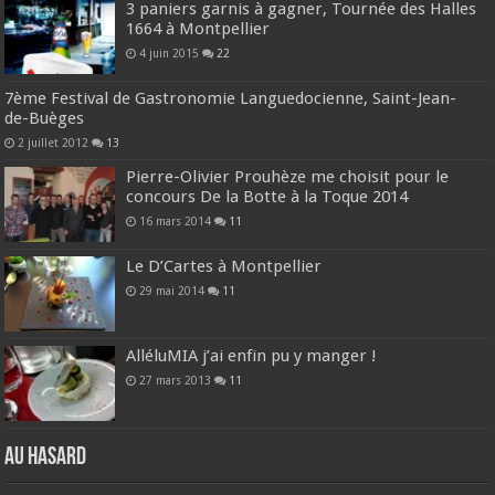
3 paniers garnis à gagner, Tournée des Halles
1664 à Montpellier
4 juin 2015
22
7ème Festival de Gastronomie Languedocienne, Saint-Jean-
de-Buèges
2 juillet 2012
13
Pierre-Olivier Prouhèze me choisit pour le
concours De la Botte à la Toque 2014
16 mars 2014
11
Le D’Cartes à Montpellier
29 mai 2014
11
AlléluMIA j’ai enfin pu y manger !
27 mars 2013
11
Au hasard