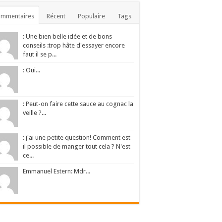
ommentaires
Récent
Populaire
Tags
: Une bien belle idée et de bons
conseils :trop hâte d'essayer encore
faut il se p...
: Oui...
: Peut-on faire cette sauce au cognac la
veille ?...
: j'ai une petite question! Comment est
il possible de manger tout cela ? N'est
ce...
Emmanuel Estern: Mdr...