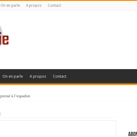
On en parle
A propos
Contact
On en parle
A propos
Contact
pressé à l’espadon
c
Abon