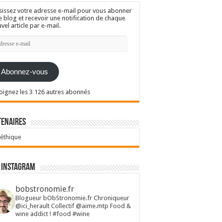
sissez votre adresse e-mail pour vous abonner
e blog et recevoir une notification de chaque
vel article par e-mail.
resse
l
Abonnez-vous
oignez les 3 126 autres abonnés
tenaires
 éthique
 Instagram
bobstronomie.fr
Blogueur bObStronomie.fr
Chroniqueur
@ici_herault
Collectif @aime.mtp
Food &
wine addict !
#food #wine