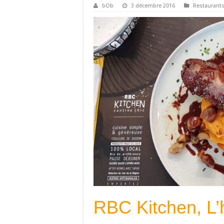
bOb
3 décembre 2016
Restaurant
RBC Kitchen, L’h