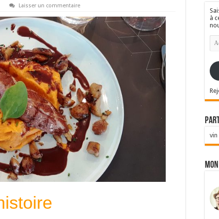
s
Laisser un commentaire
Sai
à c
nou
Ad
e-
mai
Rej
Par
vin
Mon
istoire