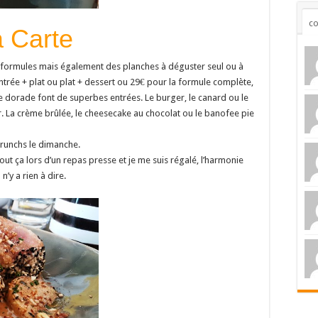
c
 Carte
es formules mais également des planches à déguster seul ou à
ntrée + plat ou plat + dessert ou 29€ pour la formule complète,
e de dorade font de superbes entrées. Le burger, le canard ou le
. La crème brûlée, le cheesecake au chocolat ou le banofee pie
runchs le dimanche.
ut ça lors d’un repas presse et je me suis régalé, l’harmonie
 n’y a rien à dire.