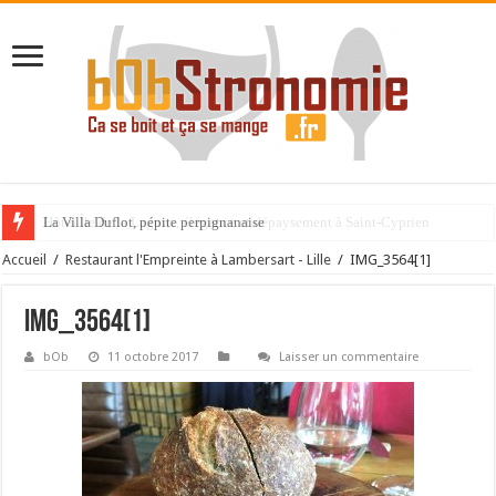
La Villa Duflot, pépite perpignanaise
Accueil
/
Restaurant l'Empreinte à Lambersart - Lille
/
IMG_3564[1]
IMG_3564[1]
bOb
11 octobre 2017
Laisser un commentaire