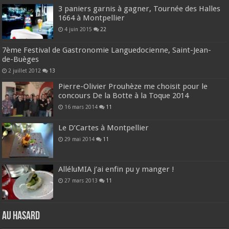
3 paniers garnis à gagner, Tournée des Halles
1664 à Montpellier
4 juin 2015
22
7ème Festival de Gastronomie Languedocienne, Saint-Jean-
de-Buèges
2 juillet 2012
13
Pierre-Olivier Prouhèze me choisit pour le
concours De la Botte à la Toque 2014
16 mars 2014
11
Le D’Cartes à Montpellier
29 mai 2014
11
AlléluMIA j’ai enfin pu y manger !
27 mars 2013
11
Au hasard