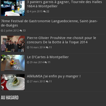
3 paniers garnis à gagner, Tournée des Halles
1664 à Montpellier
4 juin 2015
22
7ème Festival de Gastronomie Languedocienne, Saint-Jean-
de-Buèges
2 juillet 2012
13
Pierre-Olivier Prouhèze me choisit pour le
concours De la Botte à la Toque 2014
16 mars 2014
11
Le D’Cartes à Montpellier
29 mai 2014
11
AlléluMIA j’ai enfin pu y manger !
27 mars 2013
11
Au hasard