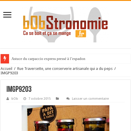
Astuce du carpaccio express pressé à l’espadon
Accueil
/
Rue Traversette, une conserverie artisanale qui a du peps
/
IMGP9203
IMGP9203
bOb
7 octobre 2015
Laisser un commentaire