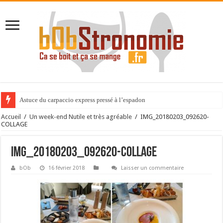
Astuce du carpaccio express pressé à l’espadon
Accueil
/
Un week-end Nutile et très agréable
/
IMG_20180203_092620-
COLLAGE
IMG_20180203_092620-COLLAGE
bOb
16 février 2018
Laisser un commentaire