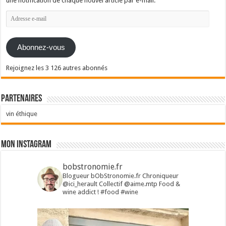
une notification de chaque nouvel article par e-mail.
Adresse
e-
mail
Abonnez-vous
Rejoignez les 3 126 autres abonnés
Partenaires
vin éthique
Mon Instagram
bobstronomie.fr
Blogueur bObStronomie.fr
Chroniqueur
@ici_herault
Collectif @aime.mtp
Food &
wine addict !
#food #wine