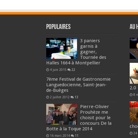
Populaires
Au 
3 paniers
garnis à
gagner,
Tournée des
Halles 1664 à Montpellier
4 juin 2015
22
7ème Festival de Gastronomie
Languedocienne, Saint-Jean-
2.0
de-Buèges
8 
2 juillet 2012
13
Pierre-Olivier
Prouhèze me
choisit pour le
concours De la
cho
Botte à la Toque 2014
24
16 mars 2014
11