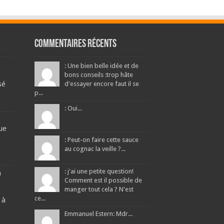
Commentaires récents
: Une bien belle idée et de
bons conseils :trop hâte
sé
d'essayer encore faut il se
p...
: Oui...
ue
: Peut-on faire cette sauce
au cognac la veille ?...
: j'ai une petite question!
a
Comment est il possible de
manger tout cela ? N'est
ce...
 à
Emmanuel Estern: Mdr...