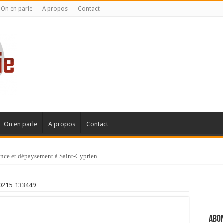
On en parle
A propos
Contact
On en parle
A propos
Contact
gance et dépaysement à Saint-Cyprien
ignanaise
0215_133449
Abon