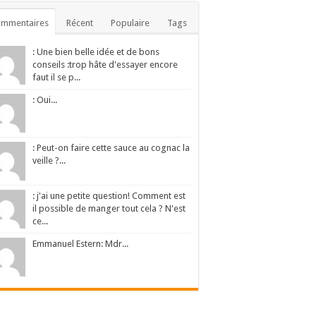
ommentaires
Récent
Populaire
Tags
: Une bien belle idée et de bons
conseils :trop hâte d'essayer encore
faut il se p...
: Oui...
: Peut-on faire cette sauce au cognac la
veille ?...
: j'ai une petite question! Comment est
il possible de manger tout cela ? N'est
ce...
Emmanuel Estern: Mdr...