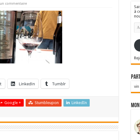
r un commentaire
Sai
à c
nou
Ad
e-
mai
Rej
Par
t
LinkedIn
Tumblr
vin
Google +
Stumbleupon
LinkedIn
Mon