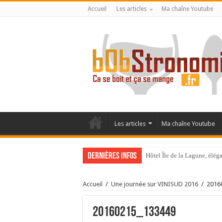
Accueil
Les articles
Ma chaîne Youtube
Les articles
Ma chaîne Youtube
Dernières infos
Hôtel Île de la Lagune, élé
La Villa Duflot, pépite perp
Accueil
/
Une journée sur VINISUD 2016
/
2016
20160215_133449