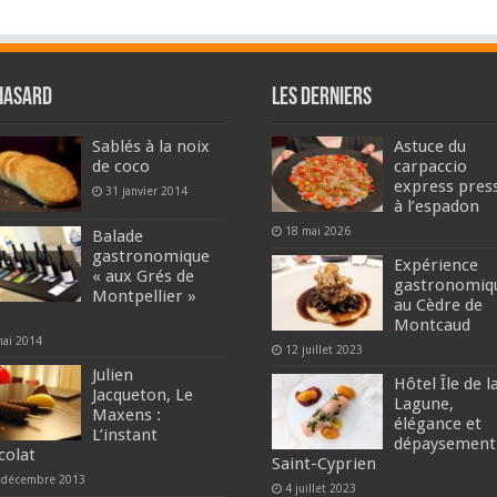
hasard
Les derniers
Sablés à la noix
Astuce du
de coco
carpaccio
express pres
31 janvier 2014
à l’espadon
18 mai 2026
Balade
gastronomique
Expérience
« aux Grés de
gastronomiq
Montpellier »
au Cèdre de
Montcaud
mai 2014
12 juillet 2023
Julien
Hôtel Île de l
Jacqueton, Le
Lagune,
Maxens :
élégance et
L’instant
dépaysement
colat
Saint-Cyprien
 décembre 2013
4 juillet 2023