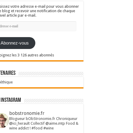
sissez votre adresse e-mail pour vous abonner
e blog et recevoir une notification de chaque
vel article par e-mail.
resse
l
Abonnez-vous
oignez les 3 126 autres abonnés
tenaires
 éthique
 Instagram
bobstronomie.fr
Blogueur bObStronomie.fr
Chroniqueur
@ici_herault
Collectif @aime.mtp
Food &
wine addict !
#food #wine