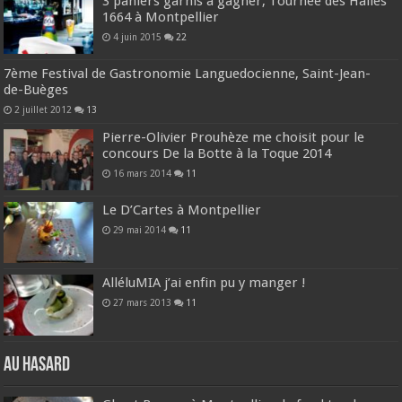
3 paniers garnis à gagner, Tournée des Halles
1664 à Montpellier
4 juin 2015
22
7ème Festival de Gastronomie Languedocienne, Saint-Jean-
de-Buèges
2 juillet 2012
13
Pierre-Olivier Prouhèze me choisit pour le
concours De la Botte à la Toque 2014
16 mars 2014
11
Le D’Cartes à Montpellier
29 mai 2014
11
AlléluMIA j’ai enfin pu y manger !
27 mars 2013
11
Au hasard