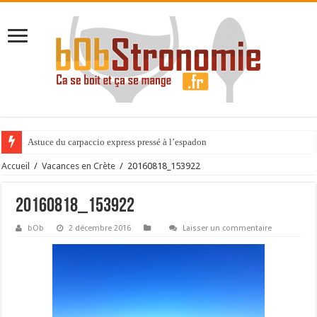
Astuce du carpaccio express pressé à l’espadon
Accueil
/
Vacances en Crète
/
20160818_153922
20160818_153922
bOb
2 décembre 2016
Laisser un commentaire