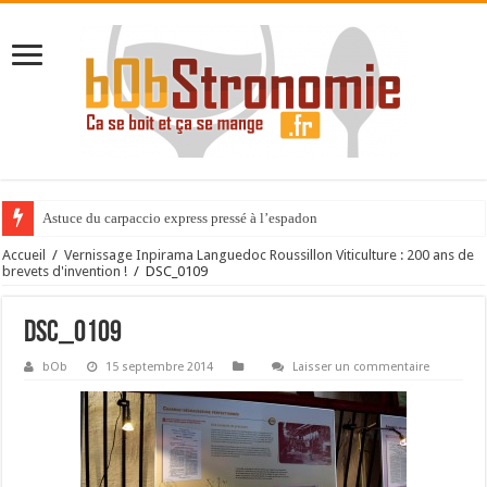
Astuce du carpaccio express pressé à l’espadon
Accueil
/
Vernissage Inpirama Languedoc Roussillon Viticulture : 200 ans de
brevets d'invention !
/
DSC_0109
DSC_0109
bOb
15 septembre 2014
Laisser un commentaire