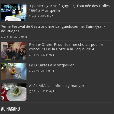
3 paniers garnis à gagner, Tournée des Halles
1664 à Montpellier
4 juin 2015
22
7ème Festival de Gastronomie Languedocienne, Saint-Jean-
de-Buèges
2 juillet 2012
13
Pierre-Olivier Prouhèze me choisit pour le
concours De la Botte à la Toque 2014
16 mars 2014
11
Le D’Cartes à Montpellier
29 mai 2014
11
AlléluMIA j’ai enfin pu y manger !
27 mars 2013
11
Au hasard