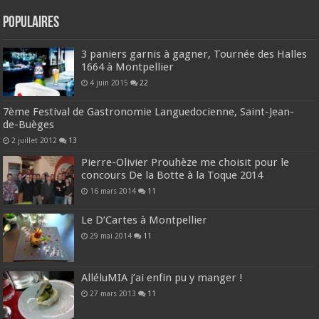
Populaires
3 paniers garnis à gagner, Tournée des Halles
1664 à Montpellier
4 juin 2015
22
7ème Festival de Gastronomie Languedocienne, Saint-Jean-
de-Buèges
2 juillet 2012
13
Pierre-Olivier Prouhèze me choisit pour le
concours De la Botte à la Toque 2014
16 mars 2014
11
Le D’Cartes à Montpellier
29 mai 2014
11
AlléluMIA j’ai enfin pu y manger !
27 mars 2013
11