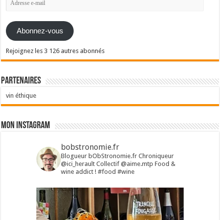
e-
mail
Abonnez-vous
Rejoignez les 3 126 autres abonnés
Partenaires
vin éthique
Mon Instagram
bobstronomie.fr
Blogueur bObStronomie.fr
Chroniqueur
@ici_herault
Collectif @aime.mtp
Food &
wine addict !
#food #wine