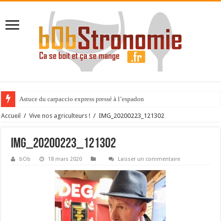
Astuce du carpaccio express pressé à l’espadon
Accueil
/
Vive nos agriculteurs !
/
IMG_20200223_121302
IMG_20200223_121302
bOb
18 mars 2020
Laisser un commentaire