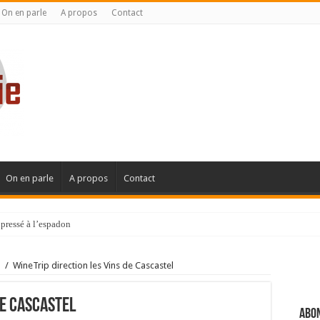
On en parle
A propos
Contact
On en parle
A propos
Contact
pressé à l’espadon
l
/
WineTrip direction les Vins de Cascastel
de Cascastel
Abon