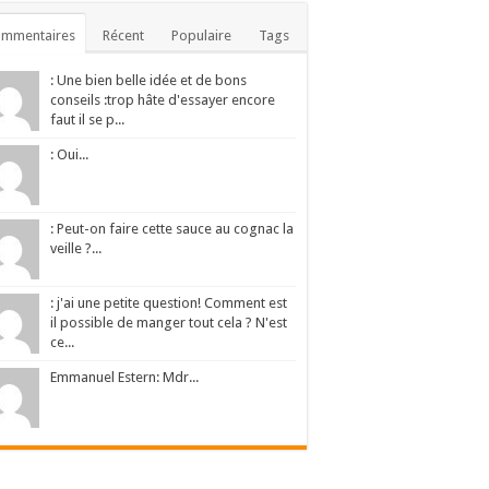
ommentaires
Récent
Populaire
Tags
: Une bien belle idée et de bons
conseils :trop hâte d'essayer encore
faut il se p...
: Oui...
: Peut-on faire cette sauce au cognac la
veille ?...
: j'ai une petite question! Comment est
il possible de manger tout cela ? N'est
ce...
Emmanuel Estern: Mdr...