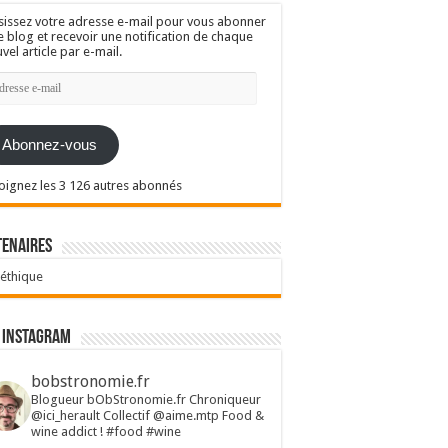
sissez votre adresse e-mail pour vous abonner
e blog et recevoir une notification de chaque
vel article par e-mail.
resse
l
Abonnez-vous
oignez les 3 126 autres abonnés
tenaires
 éthique
 Instagram
bobstronomie.fr
Blogueur bObStronomie.fr
Chroniqueur
@ici_herault
Collectif @aime.mtp
Food &
wine addict !
#food #wine