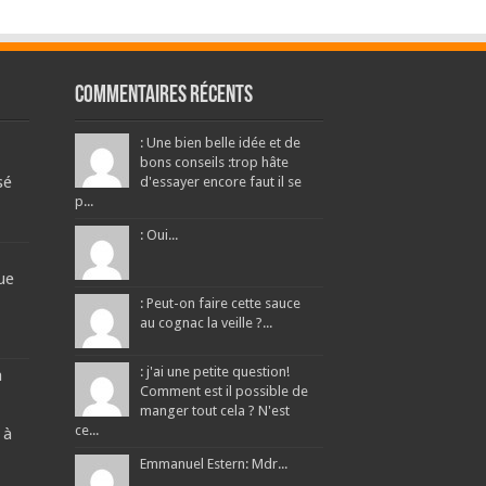
Commentaires récents
: Une bien belle idée et de
bons conseils :trop hâte
sé
d'essayer encore faut il se
p...
: Oui...
ue
: Peut-on faire cette sauce
au cognac la veille ?...
: j'ai une petite question!
a
Comment est il possible de
manger tout cela ? N'est
ce...
 à
Emmanuel Estern: Mdr...