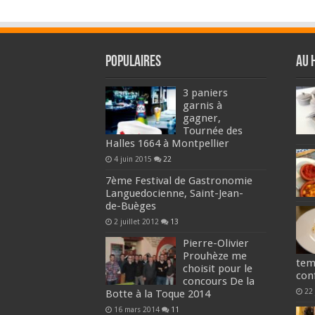
Populaires
Au 
3 paniers
garnis à
gagner,
Tournée des
Halles 1664 à Montpellier
4 juin 2015
22
7ème Festival de Gastronomie
Languedocienne, Saint-Jean-
de-Buèges
2 juillet 2012
13
Pierre-Olivier
Prouhèze me
tem
choisit pour le
conf
concours De la
22 
Botte à la Toque 2014
16 mars 2014
11