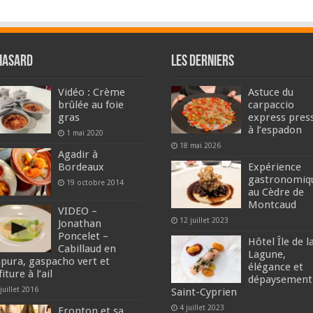
hasard
Les derniers
Vidéo : Crème
Astuce du
brûlée au foie
carpaccio
gras
express pres
à l’espadon
1 mai 2020
18 mai 2026
Agadir à
Bordeaux
Expérience
gastronomiq
19 octobre 2014
au Cèdre de
Montcaud
VIDEO –
12 juillet 2023
Jonathan
Poncelet –
Hôtel Île de l
Cabillaud en
Lagune,
pura, gaspacho vert et
élégance et
iture à l’ail
dépaysement
juillet 2016
Saint-Cyprien
4 juillet 2023
Fronton et sa