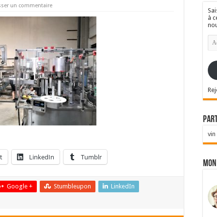
sser un commentaire
Sai
à c
nou
Ad
e-
mai
Rej
Par
vin
t
LinkedIn
Tumblr
Mon
Google +
Stumbleupon
LinkedIn