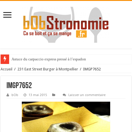
Astuce du carpaccio express pressé à l’espadon
Accueil
/
231 East Street Burger à Montpellier
/
IMGP7652
IMGP7652
bOb
13 mai 2015
Laisser un commentaire