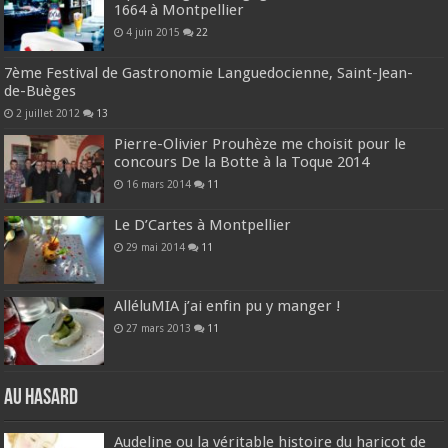
1664 à Montpellier
4 juin 2015
22
7ème Festival de Gastronomie Languedocienne, Saint-Jean-
de-Buèges
2 juillet 2012
13
Pierre-Olivier Prouhèze me choisit pour le
concours De la Botte à la Toque 2014
16 mars 2014
11
Le D’Cartes à Montpellier
29 mai 2014
11
AlléluMIA j’ai enfin pu y manger !
27 mars 2013
11
Au hasard
Audeline ou la véritable histoire du haricot de