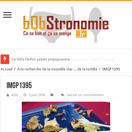
La Villa Duflot, pépite perpignanaise
Accueil
/
A la recherche de la nouvelle star ... de la tortilla
/
IMGP1395
IMGP1395
bOb
9 juin 2016
Laisser un commentaire