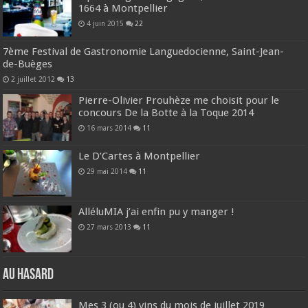
1664 à Montpellier
4 juin 2015
22
7ème Festival de Gastronomie Languedocienne, Saint-Jean-
de-Buèges
2 juillet 2012
13
Pierre-Olivier Prouhèze me choisit pour le
concours De la Botte à la Toque 2014
16 mars 2014
11
Le D’Cartes à Montpellier
29 mai 2014
11
AlléluMIA j’ai enfin pu y manger !
27 mars 2013
11
Au hasard
Mes 3 (ou 4) vins du mois de juillet 2019