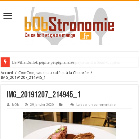
La Villa Duflot, pépite perpignanaise
Accueil
/
CoinCoin, sauce au café et à la Chicorée
/
IMG_20191207_214945_1
IMG_20191207_214945_1
bOb
29 janvier 2020
Laisser un commentaire