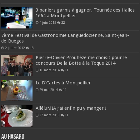
3 paniers garnis à gagner, Tournée des Halles
1664 à Montpellier
4 juin 2015
22
7ème Festival de Gastronomie Languedocienne, Saint-Jean-
de-Buèges
2 juillet 2012
13
Pierre-Olivier Prouhèze me choisit pour le
concours De la Botte à la Toque 2014
16 mars 2014
11
Le D’Cartes à Montpellier
29 mai 2014
11
AlléluMIA j’ai enfin pu y manger !
27 mars 2013
11
Au hasard