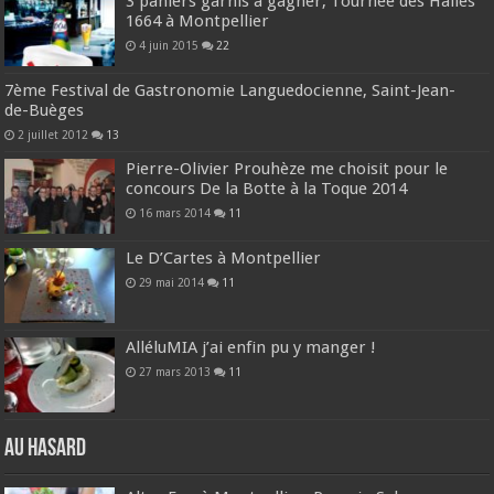
3 paniers garnis à gagner, Tournée des Halles
1664 à Montpellier
4 juin 2015
22
7ème Festival de Gastronomie Languedocienne, Saint-Jean-
de-Buèges
2 juillet 2012
13
Pierre-Olivier Prouhèze me choisit pour le
concours De la Botte à la Toque 2014
16 mars 2014
11
Le D’Cartes à Montpellier
29 mai 2014
11
AlléluMIA j’ai enfin pu y manger !
27 mars 2013
11
Au hasard