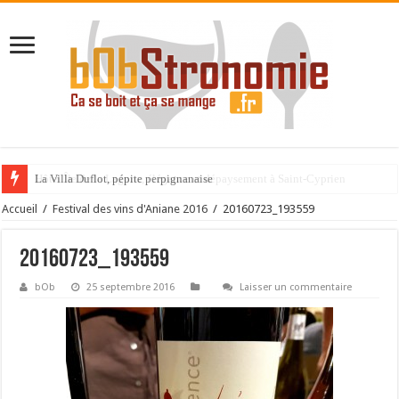
La Villa Duflot, pépite perpignanaise
Accueil
/
Festival des vins d'Aniane 2016
/
20160723_193559
20160723_193559
bOb
25 septembre 2016
Laisser un commentaire