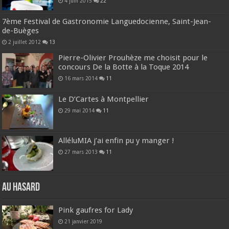
4 juin 2015
22
7ème Festival de Gastronomie Languedocienne, Saint-Jean-
de-Buèges
2 juillet 2012
13
Pierre-Olivier Prouhèze me choisit pour le
concours De la Botte à la Toque 2014
16 mars 2014
11
Le D’Cartes à Montpellier
29 mai 2014
11
AlléluMIA j’ai enfin pu y manger !
27 mars 2013
11
Au hasard
Pink gaufres for Lady
21 janvier 2019