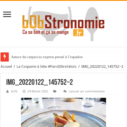
Astuce du carpaccio express pressé à l’espadon
Accueil
/
La Coquerie à Sète #FiersDEtreSétois
/
IMG_20220122_145752~2
IMG_20220122_145752~2
bOb
24 février 2022
Laisser un commentaire