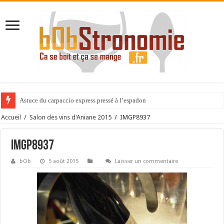
Astuce du carpaccio express pressé à l’espadon
Accueil
/
Salon des vins d'Aniane 2015
/
IMGP8937
IMGP8937
bOb
5 août 2015
Laisser un commentaire