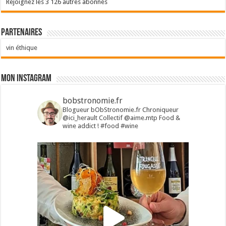
Rejoignez les 3 126 autres abonnés
Partenaires
vin éthique
Mon Instagram
bobstronomie.fr
Blogueur bObStronomie.fr
Chroniqueur
@ici_herault
Collectif @aime.mtp
Food &
wine addict !
#food #wine