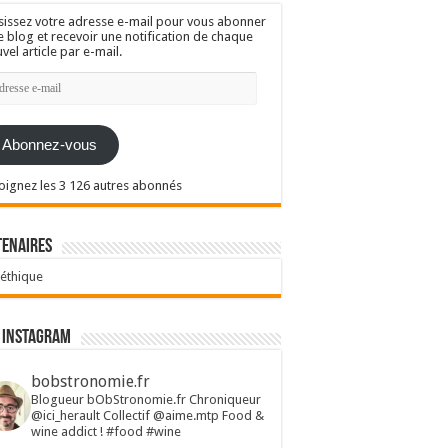
sissez votre adresse e-mail pour vous abonner
e blog et recevoir une notification de chaque
vel article par e-mail.
resse
l
Abonnez-vous
oignez les 3 126 autres abonnés
tenaires
 éthique
 Instagram
bobstronomie.fr
Blogueur bObStronomie.fr
Chroniqueur
@ici_herault
Collectif @aime.mtp
Food &
wine addict !
#food #wine