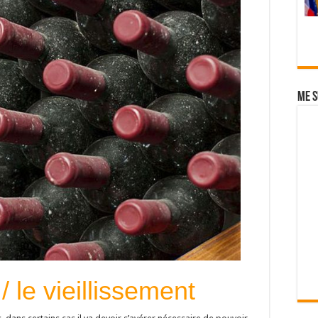
Me s
 le vieillissement