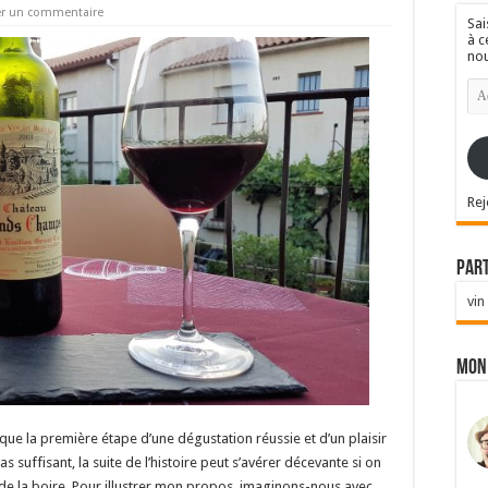
er un commentaire
Sai
à c
nou
Ad
e-
mai
Rej
Par
vin
Mon
 que la première étape d’une dégustation réussie et d’un plaisir
s suffisant, la suite de l’histoire peut s’avérer décevante si on
 et de la boire. Pour illustrer mon propos, imaginons-nous avec