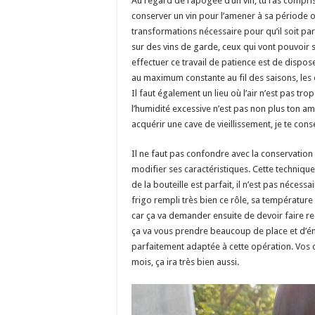
Au regard de l’apogée d’un vin, tu l’as compris
conserver un vin pour l’amener à sa période o
transformations nécessaire pour qu’il soit par
sur des vins de garde, ceux qui vont pouvoir s
effectuer ce travail de patience est de dispo
au maximum constante au fil des saisons, les 
Il faut également un lieu où l’air n’est pas t
l’humidité excessive n’est pas non plus ton am
acquérir une cave de vieillissement, je te cons
Il ne faut pas confondre avec la conservation 
modifier ses caractéristiques. Cette technique 
de la bouteille est parfait, il n’est pas néces
frigo rempli très bien ce rôle, sa température 
car ça va demander ensuite de devoir faire re
ça va vous prendre beaucoup de place et d’én
parfaitement adaptée à cette opération. Vos
mois, ça ira très bien aussi.