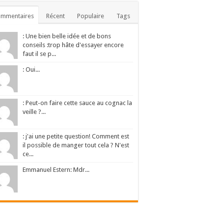
ommentaires
Récent
Populaire
Tags
: Une bien belle idée et de bons
conseils :trop hâte d'essayer encore
faut il se p...
: Oui...
: Peut-on faire cette sauce au cognac la
veille ?...
: j'ai une petite question! Comment est
il possible de manger tout cela ? N'est
ce...
Emmanuel Estern: Mdr...