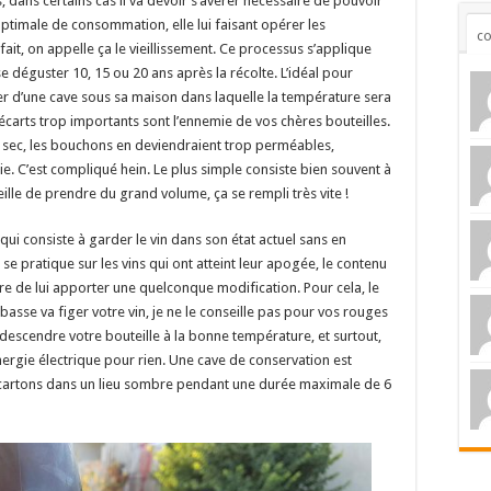
, dans certains cas il va devoir s’avérer nécessaire de pouvoir
ptimale de consommation, elle lui faisant opérer les
c
fait, on appelle ça le vieillissement. Ce processus s’applique
e déguster 10, 15 ou 20 ans après la récolte. L’idéal pour
ser d’une cave sous sa maison dans laquelle la température sera
écarts trop importants sont l’ennemie de vos chères bouteilles.
rop sec, les bouchons en deviendraient trop perméables,
ie. C’est compliqué hein. Le plus simple consiste bien souvent à
eille de prendre du grand volume, ça se rempli très vite !
qui consiste à garder le vin dans son état actuel sans en
se pratique sur les vins qui ont atteint leur apogée, le contenu
saire de lui apporter une quelconque modification. Pour cela, le
basse va figer votre vin, je ne le conseille pas pour vos rouges
descendre votre bouteille à la bonne température, et surtout,
ergie électrique pour rien. Une cave de conservation est
 cartons dans un lieu sombre pendant une durée maximale de 6