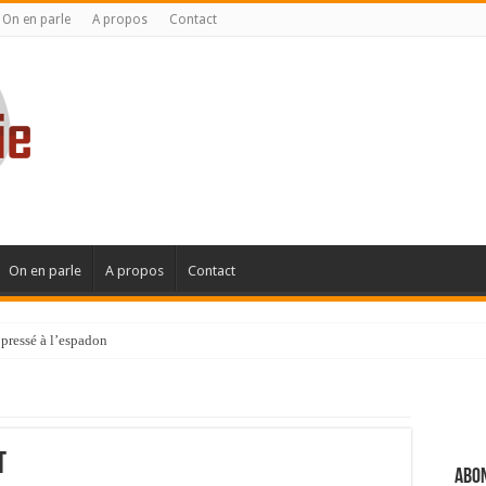
On en parle
A propos
Contact
On en parle
A propos
Contact
pressé à l’espadon
t
Abon