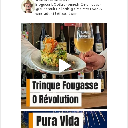
Blogueur bObStronomie.fr
Chroniqueur
@ici_herault
Collectif @aime.mtp
Food &
wine addict !
#food #wine