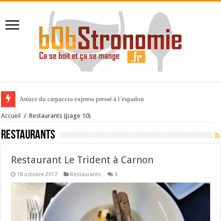
Astuce du carpaccio express pressé à l’espadon
Expérience gastronomique au Cèdre de Montcaud
Accueil
/
Restaurants
(page 10)
Restaurants
Restaurant Le Trident à Carnon
18 octobre 2017
Restaurants
0